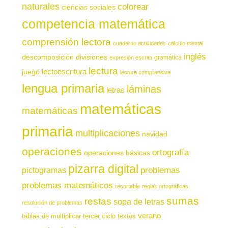
naturales
colorear
ciencias sociales
competencia matemática
comprensión lectora
cuaderno actividades
cálculo mental
inglés
descomposición
divisiones
gramática
expresión escrita
lectura
juego
lectoescritura
lectura comprensiva
lengua primaria
láminas
letras
matemáticas
matemáticas
primaria
multiplicaciones
navidad
operaciones
ortografía
operaciones básicas
pizarra digital
pictogramas
problemas
problemas matemáticos
recortable
reglas ortográficas
sumas
restas
sopa de letras
resolución de problemas
verano
tablas de multiplicar
tercer ciclo
textos