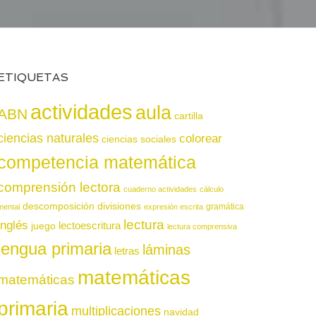
ETIQUETAS
actividades
aula
ABN
cartilla
ciencias naturales
colorear
ciencias sociales
competencia matemática
comprensión lectora
cuaderno actividades
cálculo
descomposición
divisiones
gramática
mental
expresión escrita
lectura
inglés
juego
lectoescritura
lectura comprensiva
lengua primaria
láminas
letras
matemáticas
matemáticas
primaria
multiplicaciones
navidad