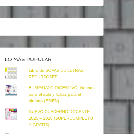
LO MÁS POPULAR
Libro de SOPAS DE LETRAS -
RECURSOSEP
EL APARATO DIGESTIVO: láminas
para el aula y fichas para el
alumno (ES/EN)
NUEVO CUADERNO DOCENTE
2025 – 2026 (SUPERCOMPLETO
Y GRATIS)