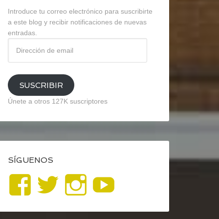
Introduce tu correo electrónico para suscribirte
a este blog y recibir notificaciones de nuevas
entradas.
Dirección
de
email
SUSCRIBIR
Únete a otros 127K suscriptores
SÍGUENOS
Ver
Ver
Ver
YouTube
perfil
perfil
perfil