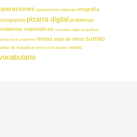
operaciones
ortografía
operaciones básicas
pizarra digital
pictogramas
problemas
problemas matemáticos
recortable
reglas ortográficas
sumas
restas
sopa de letras
resolución de problemas
verano
tablas de multiplicar
tercer ciclo
textos
vocabulario