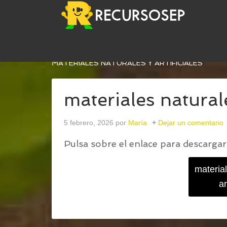
USTED ESTÁ AQUÍ:
INICIO
/
FICHA DE EJERCICI
MATERIALES NATURALES Y ARTIFICIALES
materiales naturale
5 febrero, 2026
por
María
Dejar un comentario
Pulsa sobre el enlace para descargar 
material
ar