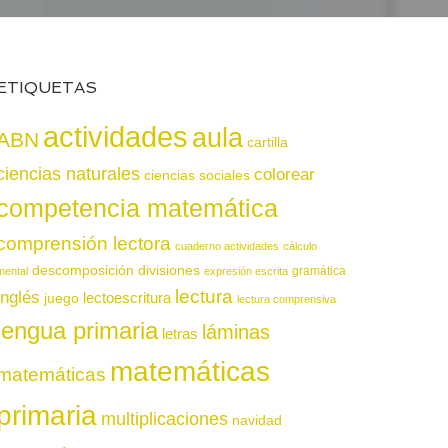
ETIQUETAS
actividades
aula
ABN
cartilla
ciencias naturales
colorear
ciencias sociales
competencia matemática
comprensión lectora
cuaderno actividades
cálculo
descomposición
divisiones
gramática
mental
expresión escrita
lectura
inglés
juego
lectoescritura
lectura comprensiva
lengua primaria
láminas
letras
matemáticas
matemáticas
primaria
multiplicaciones
navidad