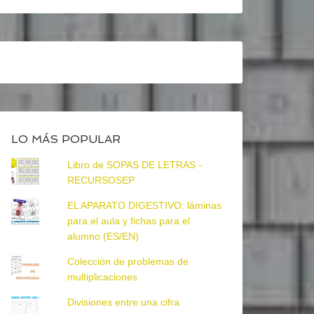
LO MÁS POPULAR
Libro de SOPAS DE LETRAS -
RECURSOSEP
EL APARATO DIGESTIVO: láminas
para el aula y fichas para el
alumno (ES/EN)
Colección de problemas de
multiplicaciones
Divisiones entre una cifra