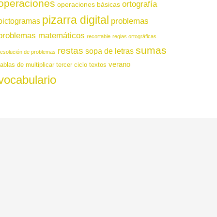
operaciones
ortografía
operaciones básicas
pizarra digital
pictogramas
problemas
problemas matemáticos
recortable
reglas ortográficas
sumas
restas
sopa de letras
resolución de problemas
verano
tablas de multiplicar
tercer ciclo
textos
vocabulario