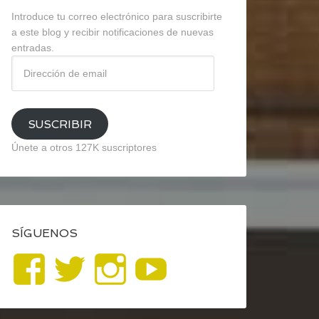
Introduce tu correo electrónico para suscribirte
a este blog y recibir notificaciones de nuevas
entradas.
Dirección
de
email
SUSCRIBIR
Únete a otros 127K suscriptores
SÍGUENOS
Ver
Ver
Ver
YouTube
perfil
perfil
perfil