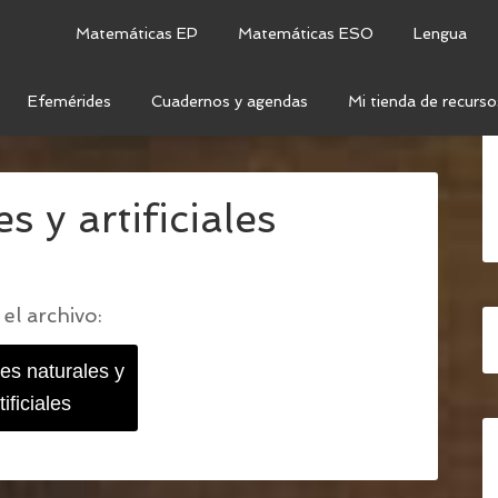
Matemáticas EP
Matemáticas ESO
Lengua
Efemérides
Cuadernos y agendas
Mi tienda de recurso
OS: MATERIALES NATURALES Y ARTIFICIALES
/
s y artificiales
el archivo:
es naturales y
tificiales