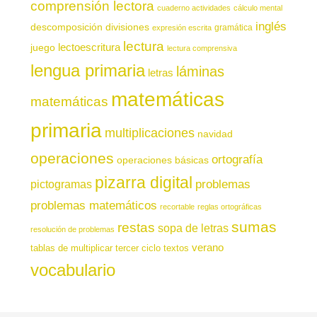
comprensión lectora
cuaderno actividades
cálculo mental
inglés
descomposición
divisiones
gramática
expresión escrita
lectura
juego
lectoescritura
lectura comprensiva
lengua primaria
láminas
letras
matemáticas
matemáticas
primaria
multiplicaciones
navidad
operaciones
ortografía
operaciones básicas
pizarra digital
pictogramas
problemas
problemas matemáticos
recortable
reglas ortográficas
sumas
restas
sopa de letras
resolución de problemas
verano
tablas de multiplicar
tercer ciclo
textos
vocabulario