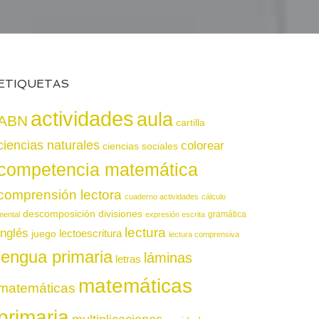
ETIQUETAS
actividades
aula
ABN
cartilla
ciencias naturales
colorear
ciencias sociales
competencia matemática
comprensión lectora
cuaderno actividades
cálculo
descomposición
divisiones
gramática
mental
expresión escrita
lectura
inglés
juego
lectoescritura
lectura comprensiva
lengua primaria
láminas
letras
matemáticas
matemáticas
primaria