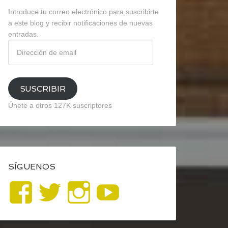
Introduce tu correo electrónico para suscribirte
a este blog y recibir notificaciones de nuevas
entradas.
Dirección
de
email
SUSCRIBIR
Únete a otros 127K suscriptores
SÍGUENOS
Ver
Ver
Ver
YouTube
perfil
perfil
perfil