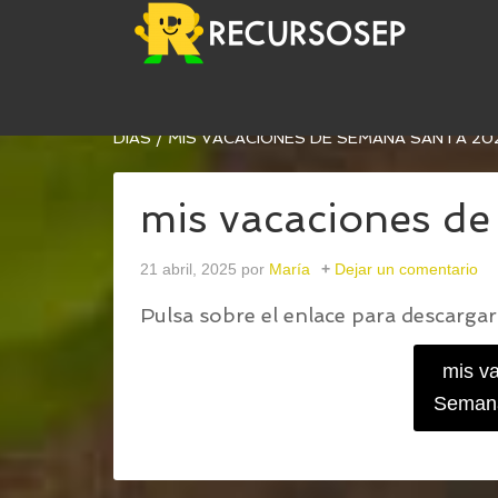
USTED ESTÁ AQUÍ:
INICIO
/
MIS VACACIONES D
DÍAS
/
MIS VACACIONES DE SEMANA SANTA 20
mis vacaciones d
21 abril, 2025
por
María
Dejar un comentario
Pulsa sobre el enlace para descargar 
mis v
Semana