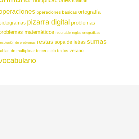
multiplicaciones
navidad
operaciones
ortografía
operaciones básicas
pizarra digital
pictogramas
problemas
problemas matemáticos
recortable
reglas ortográficas
sumas
restas
sopa de letras
resolución de problemas
verano
tablas de multiplicar
tercer ciclo
textos
vocabulario