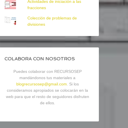
Actividades de iniciación a las
fracciones
Colección de problemas de
divisiones
COLABORA CON NOSOTROS
Puedes colaborar con RECURSOSEP
mandándonos tus materiales a
blogrecursosep@gmail.com
. Si los
consideramos apropiados se colocarán en la
web para que el resto de seguidores disfruten
de ellos.