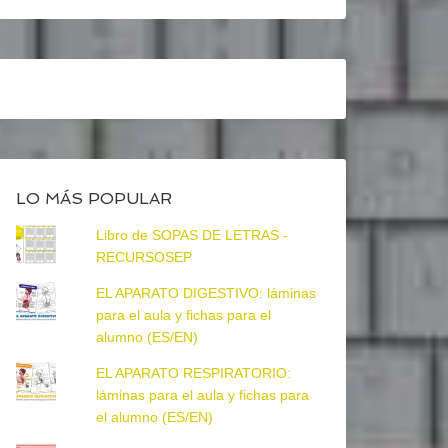
LO MÁS POPULAR
Libro de SOPAS DE LETRAS -
RECURSOSEP
EL APARATO DIGESTIVO: láminas
para el aula y fichas para el
alumno (ES/EN)
EL APARATO RESPIRATORIO:
láminas para el aula y fichas para
el alumno (ES/EN)