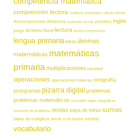
competencia matemática
comprensión lectora
cuaderno actividades
cálculo mental
inglés
descomposición
divisiones
gramática
expresión escrita
lectura
juego
lectoescritura
lectura comprensiva
lengua primaria
láminas
letras
matemáticas
matemáticas
primaria
multiplicaciones
navidad
operaciones
ortografía
operaciones básicas
pizarra digital
pictogramas
problemas
problemas matemáticos
recortable
reglas ortográficas
sumas
restas
sopa de letras
resolución de problemas
verano
tablas de multiplicar
tercer ciclo
textos
vocabulario