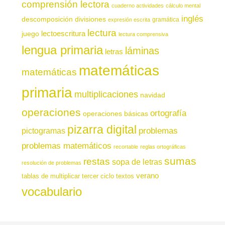
comprensión lectora
cuaderno actividades
cálculo mental
inglés
descomposición
divisiones
gramática
expresión escrita
lectura
juego
lectoescritura
lectura comprensiva
lengua primaria
láminas
letras
matemáticas
matemáticas
primaria
multiplicaciones
navidad
operaciones
ortografía
operaciones básicas
pizarra digital
pictogramas
problemas
problemas matemáticos
recortable
reglas ortográficas
sumas
restas
sopa de letras
resolución de problemas
verano
tablas de multiplicar
tercer ciclo
textos
vocabulario