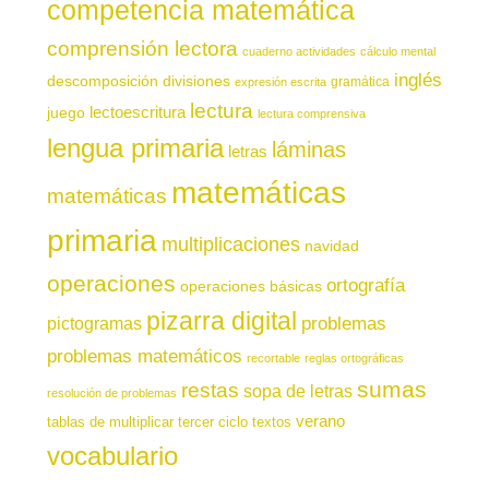
competencia matemática
comprensión lectora
cuaderno actividades
cálculo mental
inglés
descomposición
divisiones
gramática
expresión escrita
lectura
juego
lectoescritura
lectura comprensiva
lengua primaria
láminas
letras
matemáticas
matemáticas
primaria
multiplicaciones
navidad
operaciones
ortografía
operaciones básicas
pizarra digital
pictogramas
problemas
problemas matemáticos
recortable
reglas ortográficas
sumas
restas
sopa de letras
resolución de problemas
verano
tablas de multiplicar
tercer ciclo
textos
vocabulario