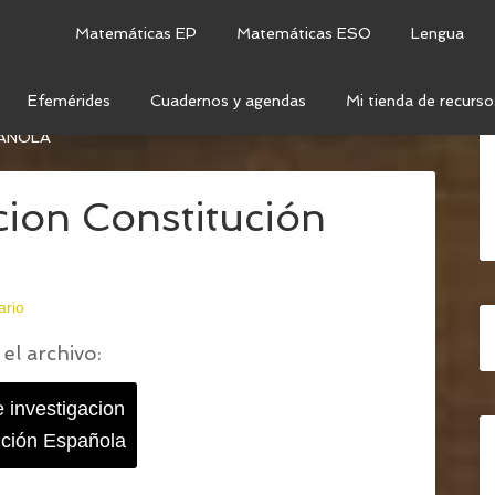
Matemáticas EP
Matemáticas ESO
Lengua
Efemérides
Cuadernos y agendas
Mi tienda de recurso
ACIÓN SOBRE EL DÍA DE LA CONSTITUCIÓN ESPAÑOLA
PAÑOLA
cion Constitución
ario
el archivo:
 investigacion
ución Española