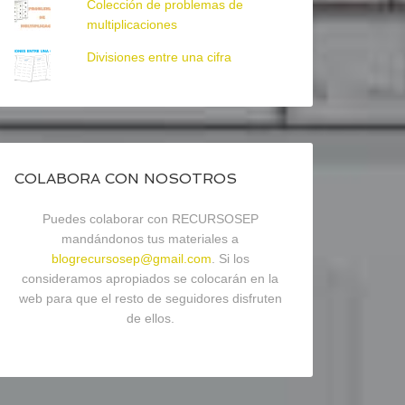
Colección de problemas de
multiplicaciones
Divisiones entre una cifra
COLABORA CON NOSOTROS
Puedes colaborar con RECURSOSEP
mandándonos tus materiales a
blogrecursosep@gmail.com
. Si los
consideramos apropiados se colocarán en la
web para que el resto de seguidores disfruten
de ellos.