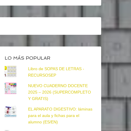
LO MÁS POPULAR
Libro de SOPAS DE LETRAS -
RECURSOSEP
NUEVO CUADERNO DOCENTE
2025 – 2026 (SUPERCOMPLETO
Y GRATIS)
EL APARATO DIGESTIVO: láminas
para el aula y fichas para el
alumno (ES/EN)