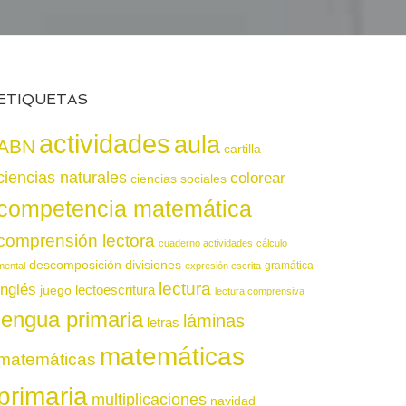
ETIQUETAS
actividades
aula
ABN
cartilla
ciencias naturales
colorear
ciencias sociales
competencia matemática
comprensión lectora
cuaderno actividades
cálculo
descomposición
divisiones
gramática
mental
expresión escrita
lectura
inglés
juego
lectoescritura
lectura comprensiva
lengua primaria
láminas
letras
matemáticas
matemáticas
primaria
multiplicaciones
navidad