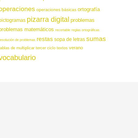
operaciones
ortografía
operaciones básicas
pizarra digital
pictogramas
problemas
problemas matemáticos
recortable
reglas ortográficas
sumas
restas
sopa de letras
resolución de problemas
verano
tablas de multiplicar
tercer ciclo
textos
vocabulario