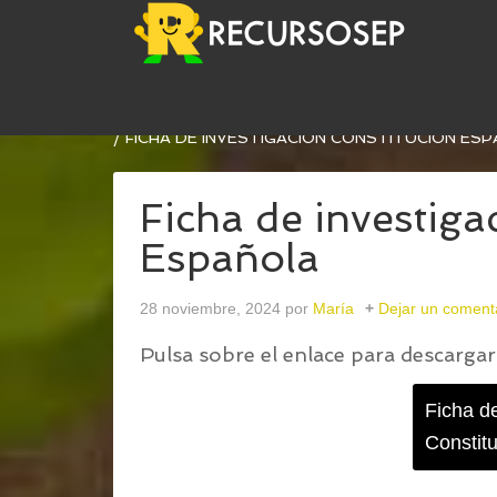
USTED ESTÁ AQUÍ:
INICIO
/
FICHA DE INVESTIG
/
FICHA DE INVESTIGACION CONSTITUCIÓN ES
Ficha de investiga
Española
28 noviembre, 2024
por
María
Dejar un coment
Pulsa sobre el enlace para descargar 
Ficha de
Constit