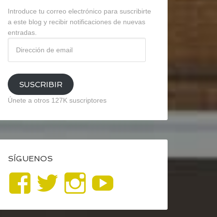
Introduce tu correo electrónico para suscribirte
a este blog y recibir notificaciones de nuevas
entradas.
Dirección
de
email
SUSCRIBIR
Únete a otros 127K suscriptores
SÍGUENOS
Ver
Ver
Ver
YouTube
perfil
perfil
perfil