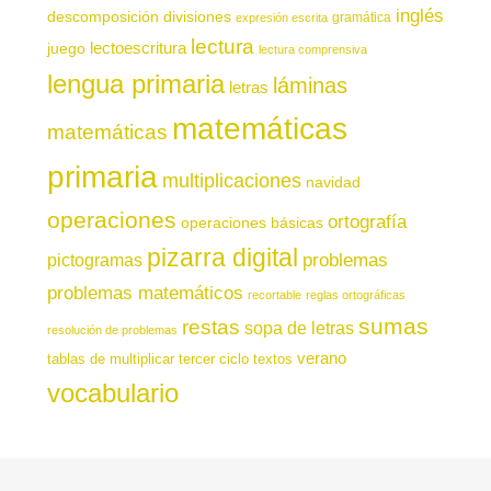
inglés
descomposición
divisiones
gramática
expresión escrita
lectura
juego
lectoescritura
lectura comprensiva
lengua primaria
láminas
letras
matemáticas
matemáticas
primaria
multiplicaciones
navidad
operaciones
ortografía
operaciones básicas
pizarra digital
pictogramas
problemas
problemas matemáticos
recortable
reglas ortográficas
sumas
restas
sopa de letras
resolución de problemas
verano
tablas de multiplicar
tercer ciclo
textos
vocabulario