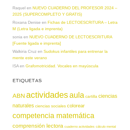
Raquel
en
NUEVO CUADERNO DEL PROFESOR 2024 –
2025 (SUPERCOMPLETO Y GRATIS)
Roxana Denise
en
Fichas de LECTOESCRITURA – Letra
M (Letra ligada e imprenta)
sonia
en
NUEVO CUADERNO DE LECTOESCRITURA
[Fuente ligada e imprenta]
Walkiria Cruz
en
Sudokus infantiles para entrenar la
mente este verano
ISA
en
Grafomotricidad. Vocales en mayúscula
ETIQUETAS
actividades
aula
ABN
ciencias
cartilla
naturales
colorear
ciencias sociales
competencia matemática
comprensión lectora
cuaderno actividades
cálculo mental