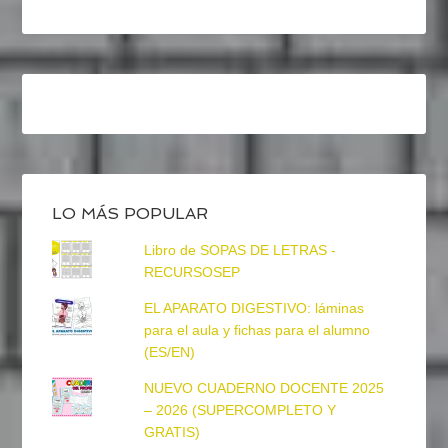
LO MÁS POPULAR
Libro de SOPAS DE LETRAS -
RECURSOSEP
EL APARATO DIGESTIVO: láminas
para el aula y fichas para el alumno
(ES/EN)
NUEVO CUADERNO DOCENTE 2025
– 2026 (SUPERCOMPLETO Y
GRATIS)