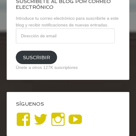
SUSCRÍBETE AL BLOG POR CORREO
ELECTRÓNICO
Introduce tu correo electrónico para suscribirte a este
blog y recibir notificaciones de nuevas entradas.
Dirección
de
email
SUSCRIBIR
Únete a otros 127K suscriptores
SÍGUENOS
Ver
Ver
Ver
YouTub
perfil
perfil
perfil