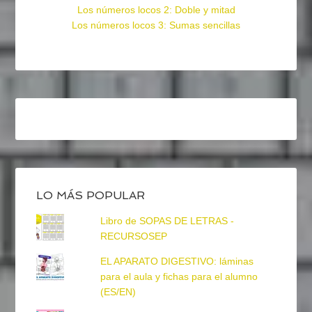
Los números locos 2: Doble y mitad
Los números locos 3: Sumas sencillas
LO MÁS POPULAR
Libro de SOPAS DE LETRAS -
RECURSOSEP
EL APARATO DIGESTIVO: láminas
para el aula y fichas para el alumno
(ES/EN)