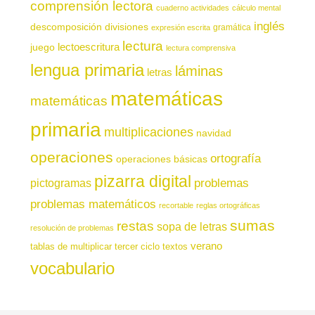
comprensión lectora
cuaderno actividades
cálculo mental
inglés
descomposición
divisiones
gramática
expresión escrita
lectura
juego
lectoescritura
lectura comprensiva
lengua primaria
láminas
letras
matemáticas
matemáticas
primaria
multiplicaciones
navidad
operaciones
ortografía
operaciones básicas
pizarra digital
pictogramas
problemas
problemas matemáticos
recortable
reglas ortográficas
sumas
restas
sopa de letras
resolución de problemas
verano
tablas de multiplicar
tercer ciclo
textos
vocabulario