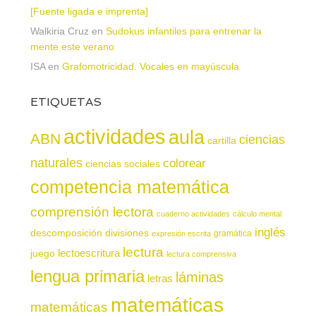
[Fuente ligada e imprenta]
Walkiria Cruz
en
Sudokus infantiles para entrenar la
mente este verano
ISA
en
Grafomotricidad. Vocales en mayúscula
ETIQUETAS
actividades
aula
ABN
ciencias
cartilla
naturales
colorear
ciencias sociales
competencia matemática
comprensión lectora
cuaderno actividades
cálculo mental
inglés
descomposición
divisiones
gramática
expresión escrita
lectura
juego
lectoescritura
lectura comprensiva
lengua primaria
láminas
letras
matemáticas
matemáticas