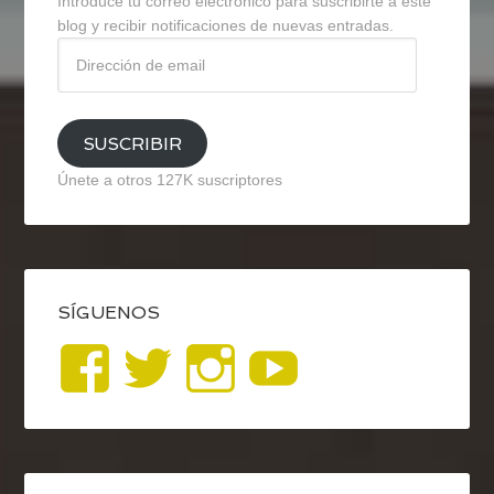
Introduce tu correo electrónico para suscribirte a este
blog y recibir notificaciones de nuevas entradas.
Dirección
de
email
SUSCRIBIR
Únete a otros 127K suscriptores
SÍGUENOS
Ver
Ver
Ver
YouTub
perfil
perfil
perfil
de
de
de