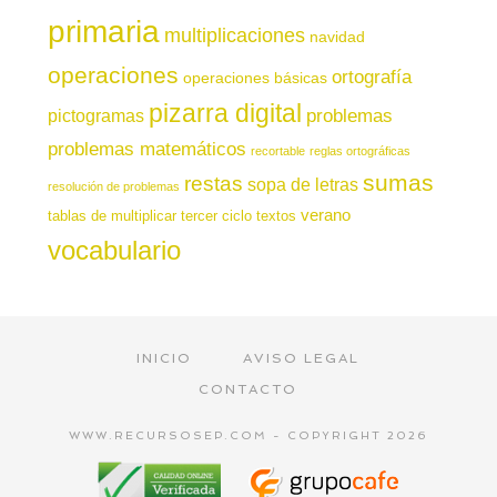
primaria
multiplicaciones
navidad
operaciones
ortografía
operaciones básicas
pizarra digital
pictogramas
problemas
problemas matemáticos
recortable
reglas ortográficas
sumas
restas
sopa de letras
resolución de problemas
verano
tablas de multiplicar
tercer ciclo
textos
vocabulario
INICIO
AVISO LEGAL
CONTACTO
WWW.RECURSOSEP.COM - COPYRIGHT 2026