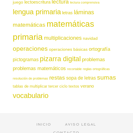
lectura
juego
lectoescritura
lectura comprensiva
lengua primaria
láminas
letras
matemáticas
matemáticas
primaria
multiplicaciones
navidad
operaciones
ortografía
operaciones básicas
pizarra digital
pictogramas
problemas
problemas matemáticos
recortable
reglas ortográficas
sumas
restas
sopa de letras
resolución de problemas
verano
tablas de multiplicar
tercer ciclo
textos
vocabulario
INICIO
AVISO LEGAL
CONTACTO