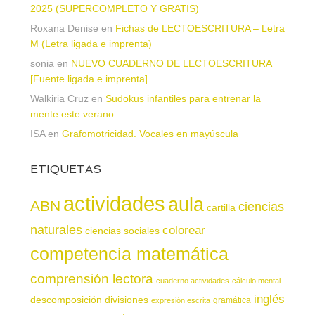
2025 (SUPERCOMPLETO Y GRATIS)
Roxana Denise
en
Fichas de LECTOESCRITURA – Letra
M (Letra ligada e imprenta)
sonia
en
NUEVO CUADERNO DE LECTOESCRITURA
[Fuente ligada e imprenta]
Walkiria Cruz
en
Sudokus infantiles para entrenar la
mente este verano
ISA
en
Grafomotricidad. Vocales en mayúscula
ETIQUETAS
actividades
aula
ABN
ciencias
cartilla
naturales
colorear
ciencias sociales
competencia matemática
comprensión lectora
cuaderno actividades
cálculo mental
inglés
descomposición
divisiones
gramática
expresión escrita