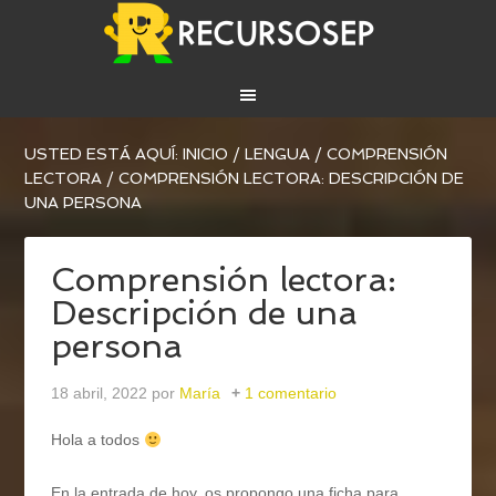
USTED ESTÁ AQUÍ:
INICIO
/
LENGUA
/
COMPRENSIÓN
LECTORA
/
COMPRENSIÓN LECTORA: DESCRIPCIÓN DE
UNA PERSONA
Comprensión lectora:
Descripción de una
persona
18 abril, 2022
por
María
1 comentario
Hola a todos
En la entrada de hoy, os propongo una ficha para