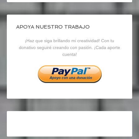
perfil
perfil
perfil
de
de
de
blogrecursosep
recursosep
recursosep
APOYA NUESTRO TRABAJO
¡Haz que siga brillando mi creatividad! Con tu
en
en
en
donativo seguiré creando con pasión. ¡Cada aporte
cuenta!
Facebook
Twitter
Instagram