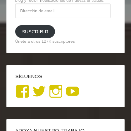
blog y recibir notificaciones de nuevas entradas.
Dirección
de
email
SUSCRIBIR
Únete a otros 127K suscriptores
SÍGUENOS
Ver
Ver
Ver
YouTub
perfil
perfil
perfil
de
de
de
APOYA NUESTRO TRABAJO