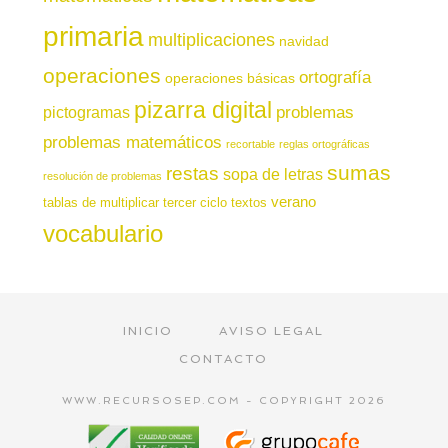
primaria
multiplicaciones
navidad
operaciones
ortografía
operaciones básicas
pizarra digital
pictogramas
problemas
problemas matemáticos
recortable
reglas ortográficas
sumas
restas
sopa de letras
resolución de problemas
verano
tablas de multiplicar
tercer ciclo
textos
vocabulario
INICIO
AVISO LEGAL
CONTACTO
WWW.RECURSOSEP.COM - COPYRIGHT 2026