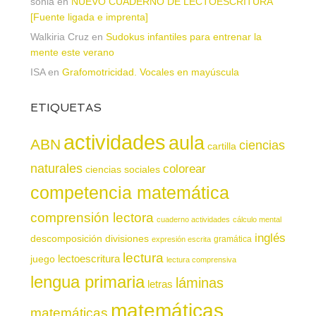
sonia
en
NUEVO CUADERNO DE LECTOESCRITURA
[Fuente ligada e imprenta]
Walkiria Cruz
en
Sudokus infantiles para entrenar la
mente este verano
ISA
en
Grafomotricidad. Vocales en mayúscula
ETIQUETAS
actividades
aula
ABN
ciencias
cartilla
naturales
colorear
ciencias sociales
competencia matemática
comprensión lectora
cuaderno actividades
cálculo mental
inglés
descomposición
divisiones
gramática
expresión escrita
lectura
juego
lectoescritura
lectura comprensiva
lengua primaria
láminas
letras
matemáticas
matemáticas