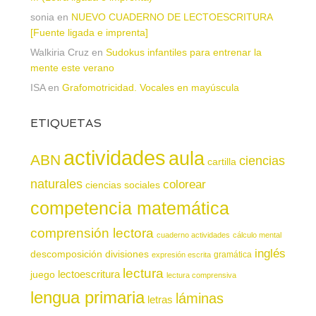
sonia
en
NUEVO CUADERNO DE LECTOESCRITURA
[Fuente ligada e imprenta]
Walkiria Cruz
en
Sudokus infantiles para entrenar la
mente este verano
ISA
en
Grafomotricidad. Vocales en mayúscula
ETIQUETAS
actividades
aula
ABN
ciencias
cartilla
naturales
colorear
ciencias sociales
competencia matemática
comprensión lectora
cuaderno actividades
cálculo mental
inglés
descomposición
divisiones
gramática
expresión escrita
lectura
juego
lectoescritura
lectura comprensiva
lengua primaria
láminas
letras