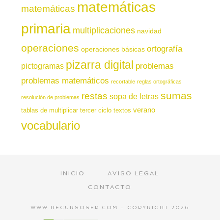
matemáticas
matemáticas
primaria
multiplicaciones
navidad
operaciones
ortografía
operaciones básicas
pizarra digital
pictogramas
problemas
problemas matemáticos
recortable
reglas ortográficas
sumas
restas
sopa de letras
resolución de problemas
verano
tablas de multiplicar
tercer ciclo
textos
vocabulario
INICIO
AVISO LEGAL
CONTACTO
WWW.RECURSOSEP.COM - COPYRIGHT 2026