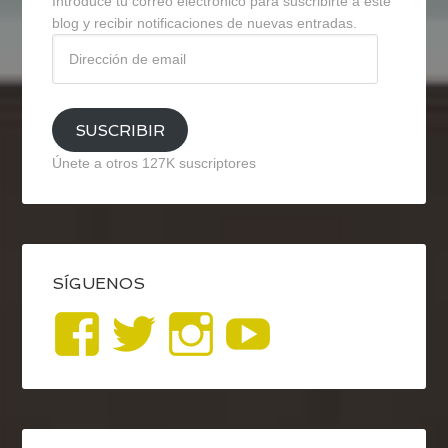
Introduce tu correo electrónico para suscribirte a este
blog y recibir notificaciones de nuevas entradas.
Dirección
de
email
SUSCRIBIR
Únete a otros 127K suscriptores
SÍGUENOS
Ver
Ver
Ver
YouTub
perfil
perfil
perfil
de
de
de