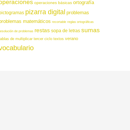
operaciones
ortografía
operaciones básicas
pizarra digital
pictogramas
problemas
problemas matemáticos
recortable
reglas ortográficas
sumas
restas
sopa de letras
resolución de problemas
verano
tablas de multiplicar
tercer ciclo
textos
vocabulario