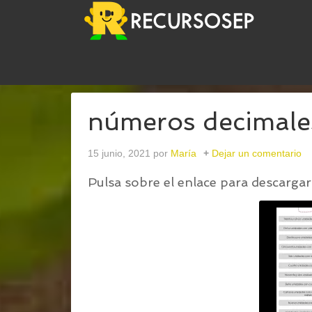
USTED ESTÁ AQUÍ:
INICIO
/
LECTURA DE NÚME
números decimale
15 junio, 2021
por
María
Dejar un comentario
Pulsa sobre el enlace para descargar 