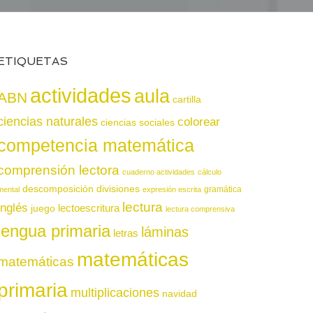
ETIQUETAS
actividades
aula
ABN
cartilla
ciencias naturales
colorear
ciencias sociales
competencia matemática
comprensión lectora
cuaderno actividades
cálculo
descomposición
divisiones
gramática
mental
expresión escrita
lectura
inglés
juego
lectoescritura
lectura comprensiva
lengua primaria
láminas
letras
matemáticas
matemáticas
primaria
multiplicaciones
navidad