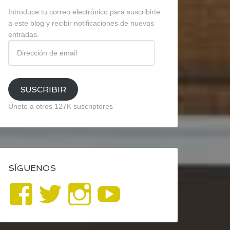
Introduce tu correo electrónico para suscribirte
a este blog y recibir notificaciones de nuevas
entradas.
Dirección
de
email
SUSCRIBIR
Únete a otros 127K suscriptores
SÍGUENOS
Ver
Ver
Ver
YouTube
perfil
perfil
perfil