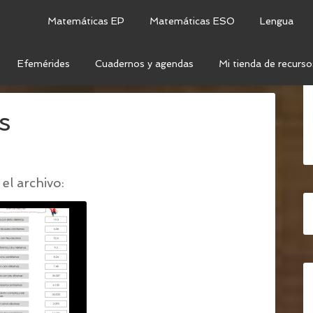
Matemáticas EP
Matemáticas ESO
Lengua
Efemérides
Cuadernos y agendas
Mi tienda de recurso
ROS DECIMALES
/
NÚMEROS DECIMALES
s
el archivo: