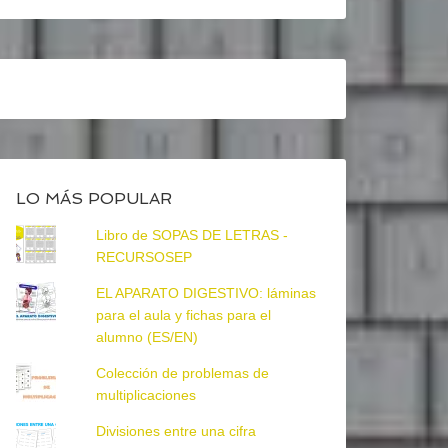
LO MÁS POPULAR
Libro de SOPAS DE LETRAS -
RECURSOSEP
EL APARATO DIGESTIVO: láminas
para el aula y fichas para el
alumno (ES/EN)
Colección de problemas de
multiplicaciones
Divisiones entre una cifra