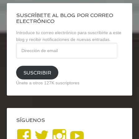
SUSCRÍBETE AL BLOG POR CORREO
ELECTRÓNICO
Introduce tu correo electrónico para suscribirte a este
blog y recibir notificaciones de nuevas entradas.
Dirección
de
email
SUSCRIBIR
Únete a otros 127K suscriptores
SÍGUENOS
Ver
Ver
Ver
YouTub