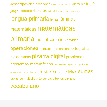
inglés
descomposición
divisiones
gramática
expresión escrita
lectura
juego
lectoescritura
lectura comprensiva
lengua primaria
láminas
letras
matemáticas
matemáticas
primaria
multiplicaciones
navidad
operaciones
ortografía
operaciones básicas
pizarra digital
pictogramas
problemas
problemas matemáticos
recortable
reglas ortográficas
sumas
restas
sopa de letras
resolución de problemas
verano
tablas de multiplicar
tercer ciclo
textos
vocabulario