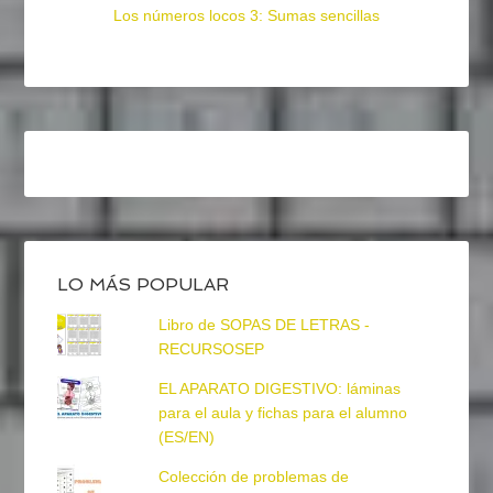
Los números locos 3: Sumas sencillas
LO MÁS POPULAR
Libro de SOPAS DE LETRAS -
RECURSOSEP
EL APARATO DIGESTIVO: láminas
para el aula y fichas para el alumno
(ES/EN)
Colección de problemas de