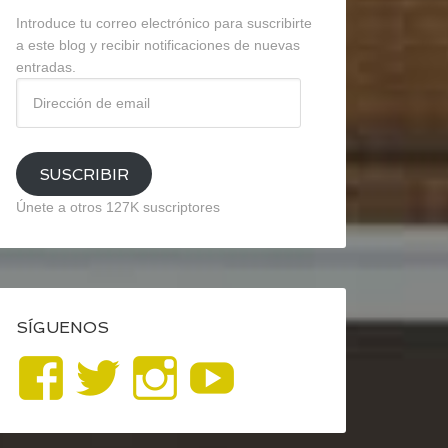
Introduce tu correo electrónico para suscribirte
a este blog y recibir notificaciones de nuevas
entradas.
Dirección
de
email
SUSCRIBIR
Únete a otros 127K suscriptores
SÍGUENOS
Ver
Ver
Ver
YouTube
perfil
perfil
perfil