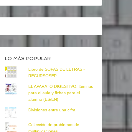
LO MÁS POPULAR
Libro de SOPAS DE LETRAS -
RECURSOSEP
EL APARATO DIGESTIVO: láminas
para el aula y fichas para el
alumno (ES/EN)
Divisiones entre una cifra
Colección de problemas de
multiplicaciones