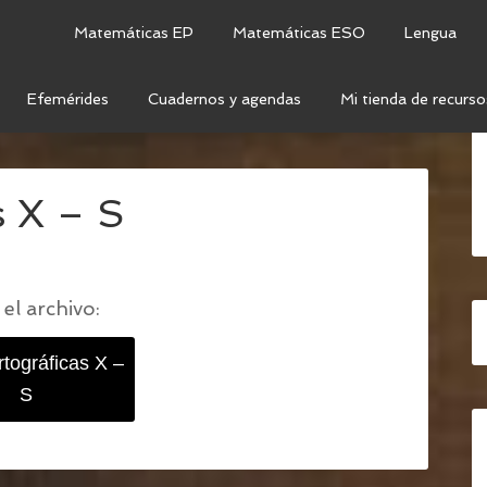
Matemáticas EP
Matemáticas ESO
Lengua
Efemérides
Cuadernos y agendas
Mi tienda de recurso
TIVIDADES: REGLAS ORTOGRÁFICAS "X - S"
/
REGLAS
s X – S
el archivo:
rtográficas X –
S