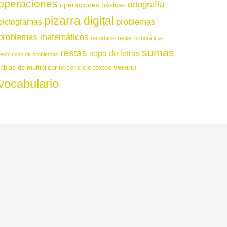
operaciones
ortografía
operaciones básicas
pizarra digital
pictogramas
problemas
problemas matemáticos
recortable
reglas ortográficas
sumas
restas
sopa de letras
resolución de problemas
verano
tablas de multiplicar
tercer ciclo
textos
vocabulario