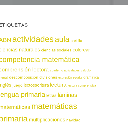
ETIQUETAS
actividades
aula
ABN
cartilla
ciencias naturales
colorear
ciencias sociales
competencia matemática
comprensión lectora
cuaderno actividades
cálculo
descomposición
divisiones
gramática
mental
expresión escrita
lectura
inglés
juego
lectoescritura
lectura comprensiva
lengua primaria
láminas
letras
matemáticas
matemáticas
primaria
multiplicaciones
navidad