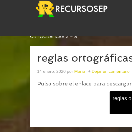
USTED ESTÁ AQUÍ:
INICIO
/
CUADERNILLO DE AC
ORTOGRÁFICAS X – S
reglas ortográfica
14 enero, 2020
por
María
Dejar un comentario
Pulsa sobre el enlace para descargar 
reglas o