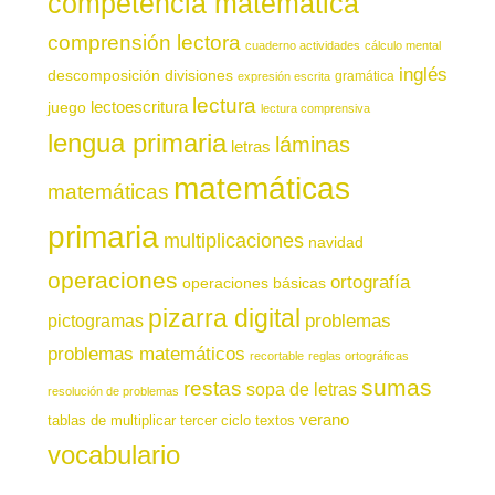
competencia matemática
comprensión lectora
cuaderno actividades
cálculo mental
inglés
descomposición
divisiones
gramática
expresión escrita
lectura
juego
lectoescritura
lectura comprensiva
lengua primaria
láminas
letras
matemáticas
matemáticas
primaria
multiplicaciones
navidad
operaciones
ortografía
operaciones básicas
pizarra digital
pictogramas
problemas
problemas matemáticos
recortable
reglas ortográficas
sumas
restas
sopa de letras
resolución de problemas
verano
tablas de multiplicar
tercer ciclo
textos
vocabulario