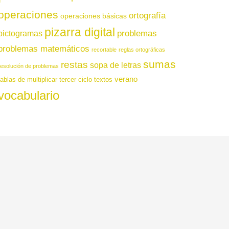
operaciones
ortografía
operaciones básicas
pizarra digital
pictogramas
problemas
problemas matemáticos
recortable
reglas ortográficas
sumas
restas
sopa de letras
resolución de problemas
verano
tablas de multiplicar
tercer ciclo
textos
vocabulario