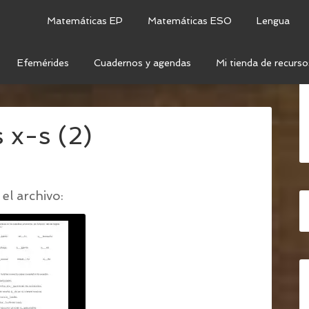
Matemáticas EP
Matemáticas ESO
Lengua
Efemérides
Cuadernos y agendas
Mi tienda de recurso
TIVIDADES: REGLAS ORTOGRÁFICAS "X - S"
/
REGLAS
 x-s (2)
el archivo: