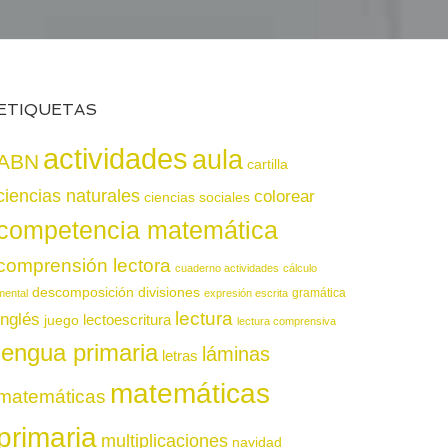
ETIQUETAS
actividades
aula
ABN
cartilla
ciencias naturales
colorear
ciencias sociales
competencia matemática
comprensión lectora
cuaderno actividades
cálculo
descomposición
divisiones
gramática
mental
expresión escrita
lectura
inglés
juego
lectoescritura
lectura comprensiva
lengua primaria
láminas
letras
matemáticas
matemáticas
primaria
multiplicaciones
navidad