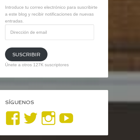
Introduce tu correo electrónico para suscribirte
a este blog y recibir notificaciones de nuevas
entradas.
Dirección
de
email
SUSCRIBIR
Únete a otros 127K suscriptores
SÍGUENOS
Ver
Ver
Ver
YouTube
perfil
perfil
perfil