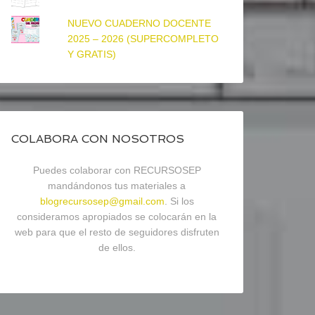
NUEVO CUADERNO DOCENTE
2025 – 2026 (SUPERCOMPLETO
Y GRATIS)
COLABORA CON NOSOTROS
Puedes colaborar con RECURSOSEP
mandándonos tus materiales a
blogrecursosep@gmail.com
. Si los
consideramos apropiados se colocarán en la
web para que el resto de seguidores disfruten
de ellos.