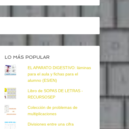
LO MÁS POPULAR
EL APARATO DIGESTIVO: láminas
para el aula y fichas para el
alumno (ES/EN)
Libro de SOPAS DE LETRAS -
RECURSOSEP
Colección de problemas de
multiplicaciones
Divisiones entre una cifra