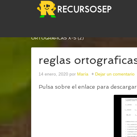
USTED ESTÁ AQUÍ:
INICIO
/
CUADERNILLO DE AC
ORTOGRAFICAS X-S (2)
reglas ortograficas
14 enero, 2020
por
María
Dejar un comentario
Pulsa sobre el enlace para descargar 