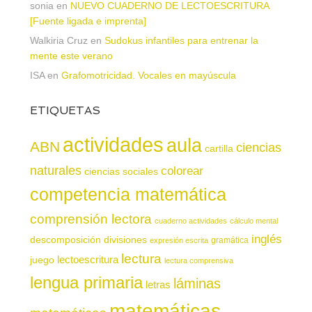
sonia
en
NUEVO CUADERNO DE LECTOESCRITURA
[Fuente ligada e imprenta]
Walkiria Cruz
en
Sudokus infantiles para entrenar la
mente este verano
ISA
en
Grafomotricidad. Vocales en mayúscula
ETIQUETAS
actividades
aula
ABN
ciencias
cartilla
naturales
colorear
ciencias sociales
competencia matemática
comprensión lectora
cuaderno actividades
cálculo mental
inglés
descomposición
divisiones
gramática
expresión escrita
lectura
juego
lectoescritura
lectura comprensiva
lengua primaria
láminas
letras
matemáticas