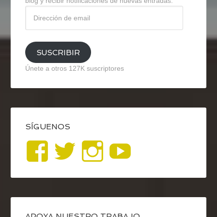
blog y recibir notificaciones de nuevas entradas.
Dirección
de
email
SUSCRIBIR
Únete a otros 127K suscriptores
SÍGUENOS
Ver
Ver
Ver
YouTub
perfil
perfil
perfil
de
de
de
APOYA NUESTRO TRABAJO