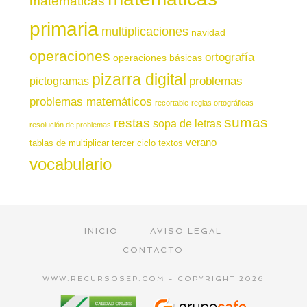
matemáticas
primaria
multiplicaciones
navidad
operaciones
ortografía
operaciones básicas
pizarra digital
pictogramas
problemas
problemas matemáticos
recortable
reglas ortográficas
sumas
restas
sopa de letras
resolución de problemas
verano
tablas de multiplicar
tercer ciclo
textos
vocabulario
INICIO
AVISO LEGAL
CONTACTO
WWW.RECURSOSEP.COM - COPYRIGHT 2026