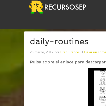
USTED ESTÁ AQUÍ:
INICIO
/
DAILY ROUTINES ● 
daily-routines
26 marzo, 2017
por
Fran Franco
Dejar un come
Pulsa sobre el enlace para descargar 