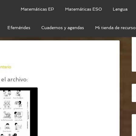
Matemáticas EP
Matemáticas ESO
Lengua
Efemérides
Cuadernos y agendas
Mi tienda de recurso
ENGLISH VOCABULARY
/
DAILY-ROUTINES
ntario
el archivo: