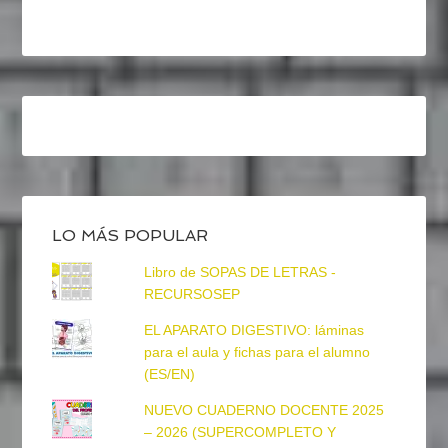
LO MÁS POPULAR
Libro de SOPAS DE LETRAS -
RECURSOSEP
EL APARATO DIGESTIVO: láminas
para el aula y fichas para el alumno
(ES/EN)
NUEVO CUADERNO DOCENTE 2025
– 2026 (SUPERCOMPLETO Y