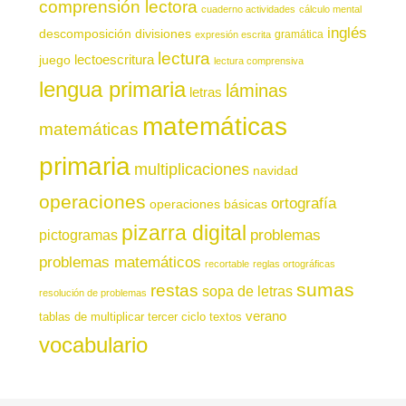
comprensión lectora
cuaderno actividades
cálculo mental
inglés
descomposición
divisiones
gramática
expresión escrita
lectura
juego
lectoescritura
lectura comprensiva
lengua primaria
láminas
letras
matemáticas
matemáticas
primaria
multiplicaciones
navidad
operaciones
ortografía
operaciones básicas
pizarra digital
pictogramas
problemas
problemas matemáticos
recortable
reglas ortográficas
sumas
restas
sopa de letras
resolución de problemas
verano
tablas de multiplicar
tercer ciclo
textos
vocabulario