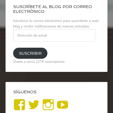
SUSCRÍBETE AL BLOG POR CORREO
ELECTRÓNICO
Introduce tu correo electrónico para suscribirte a este
blog y recibir notificaciones de nuevas entradas.
Dirección
de
email
SUSCRIBIR
Únete a otros 127K suscriptores
SÍGUENOS
Ver
Ver
Ver
YouTub