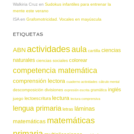
Walkiria Cruz
en
Sudokus infantiles para entrenar la
mente este verano
ISA
en
Grafomotricidad. Vocales en mayúscula
ETIQUETAS
actividades
aula
ABN
ciencias
cartilla
naturales
colorear
ciencias sociales
competencia matemática
comprensión lectora
cuaderno actividades
cálculo mental
inglés
descomposición
divisiones
gramática
expresión escrita
lectura
juego
lectoescritura
lectura comprensiva
lengua primaria
láminas
letras
matemáticas
matemáticas
primaria