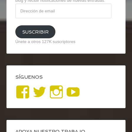
blog y recibir notificaciones de nuevas entradas.
Dirección
de
email
SUSCRIBIR
Únete a otros 127K suscriptores
SÍGUENOS
Ver
Ver
Ver
YouTub
perfil
perfil
perfil
de
de
de
APOYA NUESTRO TRABAJO