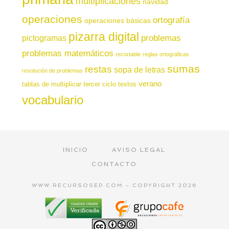
multiplicaciones
navidad
operaciones
ortografía
operaciones básicas
pizarra digital
pictogramas
problemas
problemas matemáticos
recortable
reglas ortográficas
sumas
restas
sopa de letras
resolución de problemas
verano
tablas de multiplicar
tercer ciclo
textos
vocabulario
INICIO
AVISO LEGAL
CONTACTO
WWW.RECURSOSEP.COM - COPYRIGHT 2026