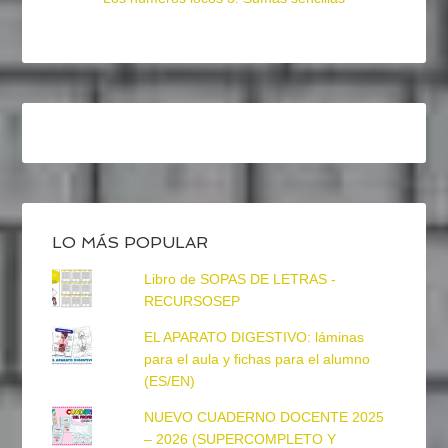
LO MÁS POPULAR
Libro de SOPAS DE LETRAS -
RECURSOSEP
EL APARATO DIGESTIVO: láminas
para el aula y fichas para el alumno
(ES/EN)
NUEVO CUADERNO DOCENTE 2025
– 2026 (SUPERCOMPLETO Y