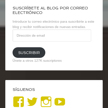
SUSCRÍBETE AL BLOG POR CORREO
ELECTRÓNICO
Introduce tu correo electrónico para suscribirte a este
blog y recibir notificaciones de nuevas entradas.
Dirección
de
email
SUSCRIBIR
Únete a otros 127K suscriptores
SÍGUENOS
Ver
Ver
Ver
YouTub