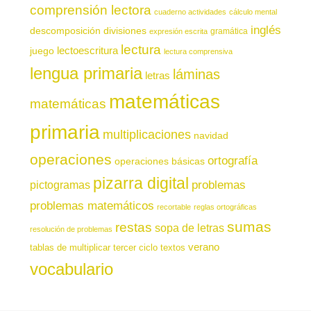
comprensión lectora
cuaderno actividades
cálculo mental
inglés
descomposición
divisiones
gramática
expresión escrita
lectura
juego
lectoescritura
lectura comprensiva
lengua primaria
láminas
letras
matemáticas
matemáticas
primaria
multiplicaciones
navidad
operaciones
ortografía
operaciones básicas
pizarra digital
pictogramas
problemas
problemas matemáticos
recortable
reglas ortográficas
sumas
restas
sopa de letras
resolución de problemas
verano
tablas de multiplicar
tercer ciclo
textos
vocabulario