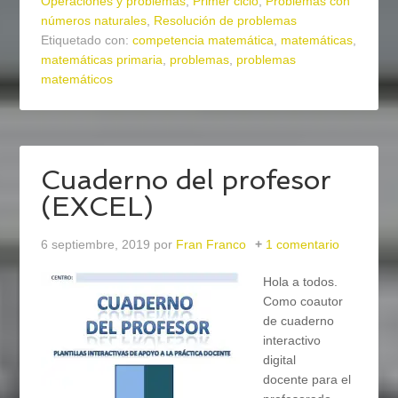
Operaciones y problemas
,
Primer ciclo
,
Problemas con
números naturales
,
Resolución de problemas
Etiquetado con:
competencia matemática
,
matemáticas
,
matemáticas primaria
,
problemas
,
problemas
matemáticos
Cuaderno del profesor
(EXCEL)
6 septiembre, 2019
por
Fran Franco
1 comentario
Hola a todos.
Como coautor
de cuaderno
interactivo
digital
docente para el