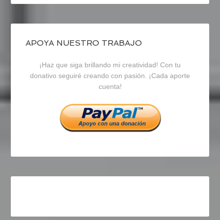
perfil
perfil
perfil
de
de
de
blogrecursosep
recursosep
recursosep
APOYA NUESTRO TRABAJO
¡Haz que siga brillando mi creatividad! Con tu
en
en
en
donativo seguiré creando con pasión. ¡Cada aporte
cuenta!
Facebook
Twitter
Instagram