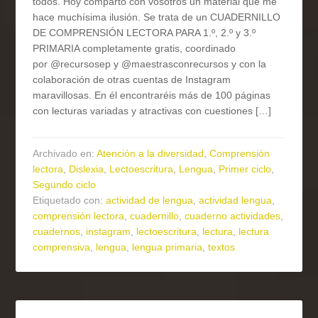
todos. Hoy comparto con vosotros un material que me
hace muchísima ilusión. Se trata de un CUADERNILLO
DE COMPRENSIÓN LECTORA PARA 1.º, 2.º y 3.º
PRIMARIA completamente gratis, coordinado
por @recursosep y @maestrasconrecursos y con la
colaboración de otras cuentas de Instagram
maravillosas. En él encontraréis más de 100 páginas
con lecturas variadas y atractivas con cuestiones […]
Archivado en:
Atención a la diversidad
,
Comprensión
lectora
,
Dislexia
,
Lectoescritura
,
Lengua
,
Primer ciclo
,
Segundo ciclo
Etiquetado con:
actividad de lengua
,
actividad lengua
,
comprensión lectora
,
cuadernillo
,
cuaderno actividades
,
cuadernos
,
instagram
,
lectoescritura
,
lectura
,
lectura
comprensiva
,
lengua
,
lengua primaria
,
textos