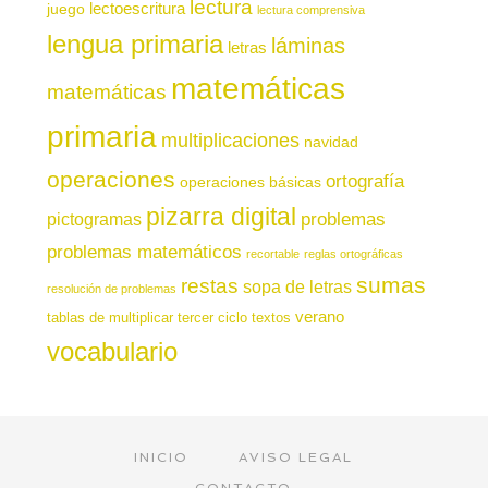
lectura
juego
lectoescritura
lectura comprensiva
lengua primaria
láminas
letras
matemáticas
matemáticas
primaria
multiplicaciones
navidad
operaciones
ortografía
operaciones básicas
pizarra digital
pictogramas
problemas
problemas matemáticos
recortable
reglas ortográficas
sumas
restas
sopa de letras
resolución de problemas
verano
tablas de multiplicar
tercer ciclo
textos
vocabulario
INICIO
AVISO LEGAL
CONTACTO