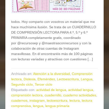
todos. Hoy comparto con vosotros un material que me
hace muchísima ilusión. Se trata de un CUADERNILLO
DE COMPRENSIÓN LECTORA PARA 4.º, 5.º y 6.º
PRIMARIA completamente gratis, coordinado
por @recursosep y @maestrasconrecursos y con la
colaboración de otras cuentas de Instagram
maravillosas. En él encontraréis más de 100 páginas
con lecturas variadas y atractivas con cuestiones […]
Archivado en:
Atención a la diversidad
,
Comprensión
lectora
,
Dislexia
,
Efemérides
,
Lectoescritura
,
Lengua
,
Segundo ciclo
,
Tercer ciclo
Etiquetado con:
actividad de lengua
,
actividad lengua
,
comprensión lectora
,
cuadernillo
,
cuaderno actividades
,
cuadernos
,
instagram
,
lectoescritura
,
lectura
,
lectura
comprensiva
,
lengua
,
lengua primaria