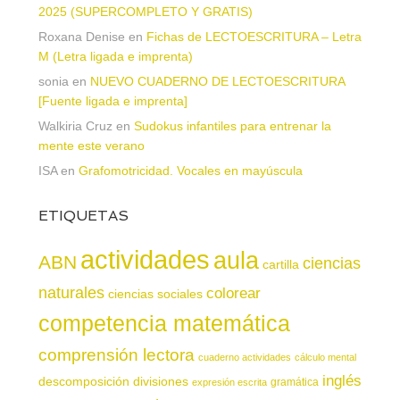
2025 (SUPERCOMPLETO Y GRATIS)
Roxana Denise
en
Fichas de LECTOESCRITURA – Letra
M (Letra ligada e imprenta)
sonia
en
NUEVO CUADERNO DE LECTOESCRITURA
[Fuente ligada e imprenta]
Walkiria Cruz
en
Sudokus infantiles para entrenar la
mente este verano
ISA
en
Grafomotricidad. Vocales en mayúscula
ETIQUETAS
actividades
aula
ABN
ciencias
cartilla
naturales
colorear
ciencias sociales
competencia matemática
comprensión lectora
cuaderno actividades
cálculo mental
inglés
descomposición
divisiones
gramática
expresión escrita