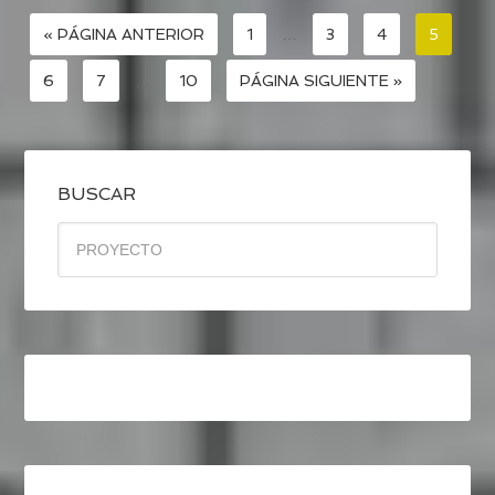
« PÁGINA ANTERIOR
1
…
3
4
5
6
7
…
10
PÁGINA SIGUIENTE »
BUSCAR