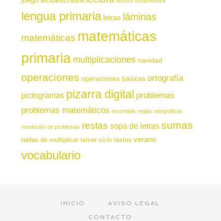
lectura comprensiva
lengua primaria
láminas
letras
matemáticas
matemáticas
primaria
multiplicaciones
navidad
operaciones
ortografía
operaciones básicas
pizarra digital
pictogramas
problemas
problemas matemáticos
recortable
reglas ortográficas
sumas
restas
sopa de letras
resolución de problemas
verano
tablas de multiplicar
tercer ciclo
textos
vocabulario
INICIO
AVISO LEGAL
CONTACTO