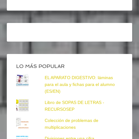
LO MÁS POPULAR
EL APARATO DIGESTIVO: láminas
para el aula y fichas para el alumno
(ES/EN)
Libro de SOPAS DE LETRAS -
RECURSOSEP
Colección de problemas de
multiplicaciones
Divisiones entre una cifra