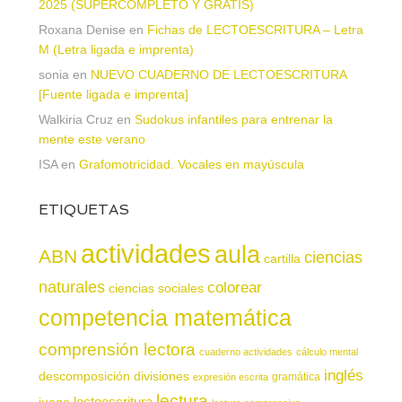
2025 (SUPERCOMPLETO Y GRATIS)
Roxana Denise
en
Fichas de LECTOESCRITURA – Letra
M (Letra ligada e imprenta)
sonia
en
NUEVO CUADERNO DE LECTOESCRITURA
[Fuente ligada e imprenta]
Walkiria Cruz
en
Sudokus infantiles para entrenar la
mente este verano
ISA
en
Grafomotricidad. Vocales en mayúscula
ETIQUETAS
actividades
aula
ABN
ciencias
cartilla
naturales
colorear
ciencias sociales
competencia matemática
comprensión lectora
cuaderno actividades
cálculo mental
inglés
descomposición
divisiones
gramática
expresión escrita
lectura
juego
lectoescritura