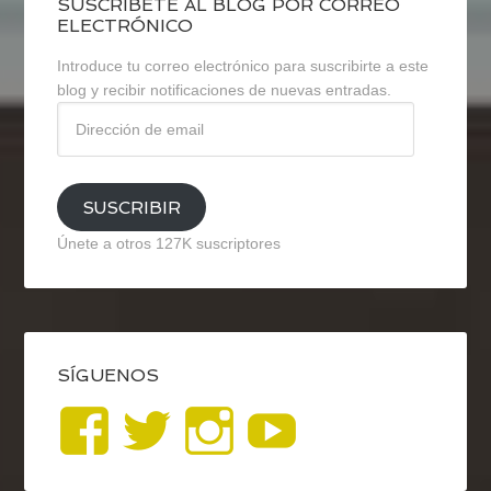
SUSCRÍBETE AL BLOG POR CORREO
ELECTRÓNICO
Introduce tu correo electrónico para suscribirte a este
blog y recibir notificaciones de nuevas entradas.
Dirección
de
email
SUSCRIBIR
Únete a otros 127K suscriptores
SÍGUENOS
Ver
Ver
Ver
YouTub
perfil
perfil
perfil