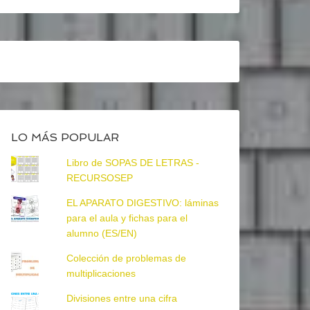
LO MÁS POPULAR
Libro de SOPAS DE LETRAS -
RECURSOSEP
EL APARATO DIGESTIVO: láminas
para el aula y fichas para el
alumno (ES/EN)
Colección de problemas de
multiplicaciones
Divisiones entre una cifra