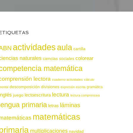
ETIQUETAS
actividades
aula
ABN
cartilla
ciencias naturales
colorear
ciencias sociales
competencia matemática
comprensión lectora
cuaderno actividades
cálculo
descomposición
divisiones
gramática
mental
expresión escrita
lectura
inglés
juego
lectoescritura
lectura comprensiva
lengua primaria
láminas
letras
matemáticas
matemáticas
primaria
multiplicaciones
navidad