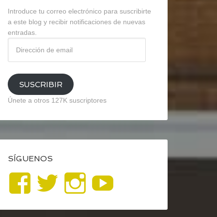
Introduce tu correo electrónico para suscribirte
a este blog y recibir notificaciones de nuevas
entradas.
Dirección
de
email
SUSCRIBIR
Únete a otros 127K suscriptores
SÍGUENOS
Ver
Ver
Ver
YouTube
perfil
perfil
perfil