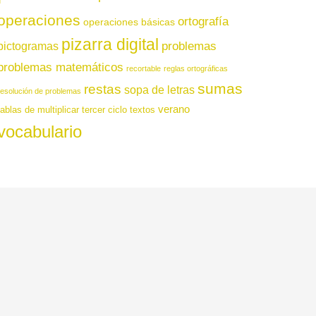
operaciones
ortografía
operaciones básicas
pizarra digital
pictogramas
problemas
problemas matemáticos
recortable
reglas ortográficas
sumas
restas
sopa de letras
resolución de problemas
verano
tablas de multiplicar
tercer ciclo
textos
vocabulario