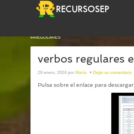
USTED ESTÁ AQUÍ:
INICIO
/
VERBOS REGULARES
IRREGULARES
verbos regulares e
29 enero, 2024
por
María
Dejar un comentario
Pulsa sobre el enlace para descargar 