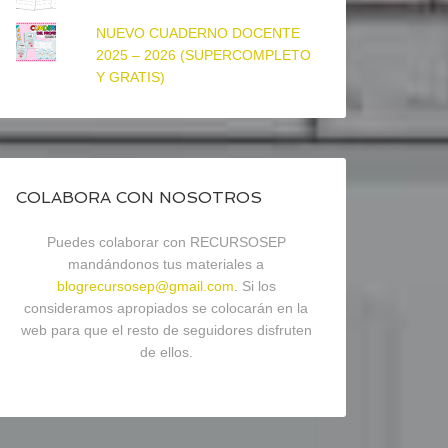
NUEVO CUADERNO DOCENTE
2025 – 2026 (SUPERCOMPLETO
Y GRATIS)
COLABORA CON NOSOTROS
Puedes colaborar con RECURSOSEP
mandándonos tus materiales a
blogrecursosep@gmail.com
. Si los
consideramos apropiados se colocarán en la
web para que el resto de seguidores disfruten
de ellos.