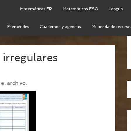
Matemáticas EP
Matemáticas ESO
Lengua
Efemérides
Cuadernos y agendas
Mi tienda de recurso
 E IRREGULARES
/
VERBOS REGULARES E
 irregulares
el archivo: