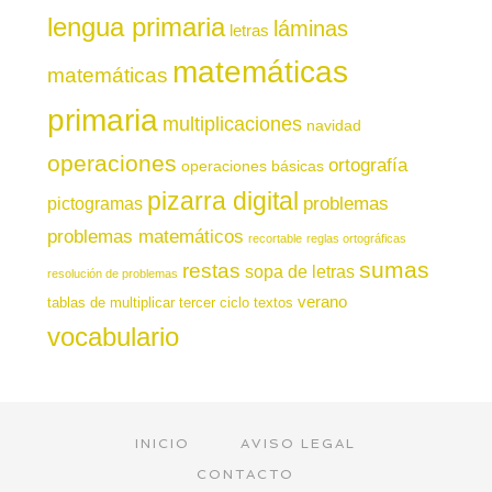
lengua primaria
láminas
letras
matemáticas
matemáticas
primaria
multiplicaciones
navidad
operaciones
ortografía
operaciones básicas
pizarra digital
pictogramas
problemas
problemas matemáticos
recortable
reglas ortográficas
sumas
restas
sopa de letras
resolución de problemas
verano
tablas de multiplicar
tercer ciclo
textos
vocabulario
INICIO
AVISO LEGAL
CONTACTO