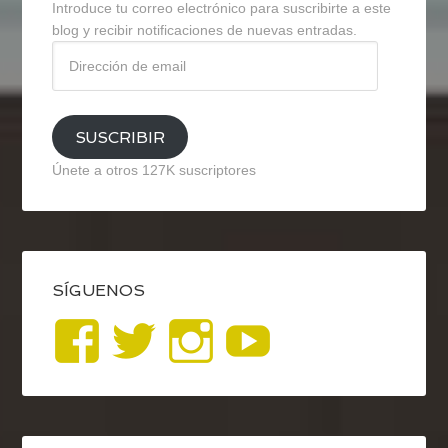
Introduce tu correo electrónico para suscribirte a este
blog y recibir notificaciones de nuevas entradas.
Dirección
de
email
SUSCRIBIR
Únete a otros 127K suscriptores
SÍGUENOS
Ver
Ver
Ver
YouTub
perfil
perfil
perfil
de
de
de