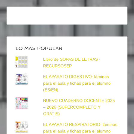
LO MÁS POPULAR
Libro de SOPAS DE LETRAS -
RECURSOSEP
EL APARATO DIGESTIVO: láminas
para el aula y fichas para el alumno
(ES/EN)
NUEVO CUADERNO DOCENTE 2025
– 2026 (SUPERCOMPLETO Y
GRATIS)
EL APARATO RESPIRATORIO: láminas
para el aula y fichas para el alumno