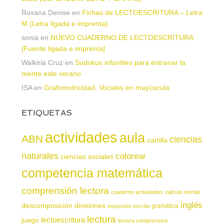
Roxana Denise
en
Fichas de LECTOESCRITURA – Letra
M (Letra ligada e imprenta)
sonia
en
NUEVO CUADERNO DE LECTOESCRITURA
[Fuente ligada e imprenta]
Walkiria Cruz
en
Sudokus infantiles para entrenar la
mente este verano
ISA
en
Grafomotricidad. Vocales en mayúscula
ETIQUETAS
actividades
aula
ABN
ciencias
cartilla
naturales
colorear
ciencias sociales
competencia matemática
comprensión lectora
cuaderno actividades
cálculo mental
inglés
descomposición
divisiones
gramática
expresión escrita
lectura
juego
lectoescritura
lectura comprensiva