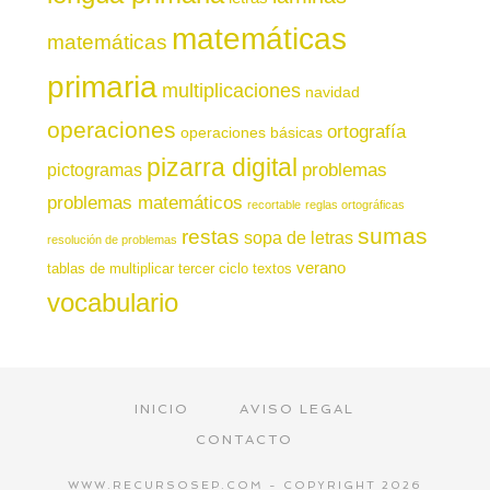
matemáticas
matemáticas
primaria
multiplicaciones
navidad
operaciones
ortografía
operaciones básicas
pizarra digital
pictogramas
problemas
problemas matemáticos
recortable
reglas ortográficas
sumas
restas
sopa de letras
resolución de problemas
verano
tablas de multiplicar
tercer ciclo
textos
vocabulario
INICIO
AVISO LEGAL
CONTACTO
WWW.RECURSOSEP.COM - COPYRIGHT 2026