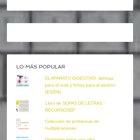
LO MÁS POPULAR
EL APARATO DIGESTIVO: láminas
para el aula y fichas para el alumno
(ES/EN)
Libro de SOPAS DE LETRAS -
RECURSOSEP
Colección de problemas de
multiplicaciones
Divisiones entre una cifra