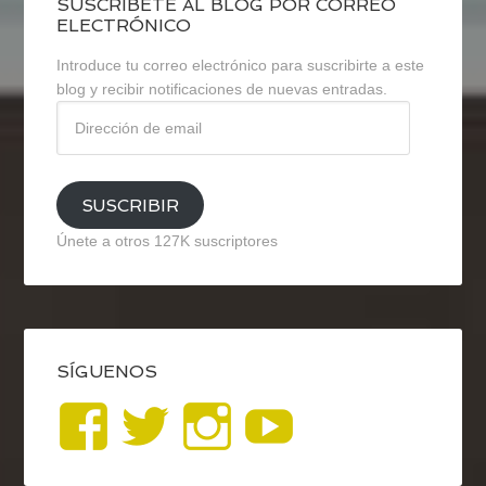
SUSCRÍBETE AL BLOG POR CORREO
ELECTRÓNICO
Introduce tu correo electrónico para suscribirte a este
blog y recibir notificaciones de nuevas entradas.
Dirección
de
email
SUSCRIBIR
Únete a otros 127K suscriptores
SÍGUENOS
Ver
Ver
Ver
YouTub
perfil
perfil
perfil