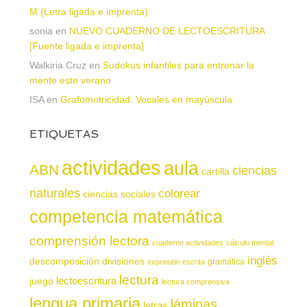
M (Letra ligada e imprenta)
sonia
en
NUEVO CUADERNO DE LECTOESCRITURA
[Fuente ligada e imprenta]
Walkiria Cruz
en
Sudokus infantiles para entrenar la
mente este verano
ISA
en
Grafomotricidad. Vocales en mayúscula
ETIQUETAS
actividades
aula
ABN
ciencias
cartilla
naturales
colorear
ciencias sociales
competencia matemática
comprensión lectora
cuaderno actividades
cálculo mental
inglés
descomposición
divisiones
gramática
expresión escrita
lectura
juego
lectoescritura
lectura comprensiva
lengua primaria
láminas
letras