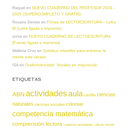
Raquel
en
NUEVO CUADERNO DEL PROFESOR 2024 –
2025 (SUPERCOMPLETO Y GRATIS)
Roxana Denise
en
Fichas de LECTOESCRITURA – Letra
M (Letra ligada e imprenta)
sonia
en
NUEVO CUADERNO DE LECTOESCRITURA
[Fuente ligada e imprenta]
Walkiria Cruz
en
Sudokus infantiles para entrenar la
mente este verano
ISA
en
Grafomotricidad. Vocales en mayúscula
ETIQUETAS
actividades
aula
ABN
ciencias
cartilla
naturales
colorear
ciencias sociales
competencia matemática
comprensión lectora
cuaderno actividades
cálculo mental