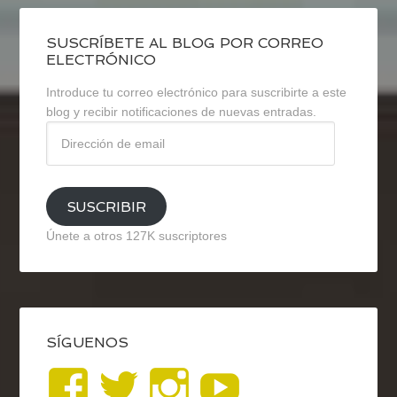
SUSCRÍBETE AL BLOG POR CORREO
ELECTRÓNICO
Introduce tu correo electrónico para suscribirte a este
blog y recibir notificaciones de nuevas entradas.
Dirección
de
email
SUSCRIBIR
Únete a otros 127K suscriptores
SÍGUENOS
Ver
Ver
Ver
YouTub