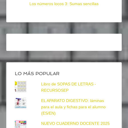
Los números locos 3: Sumas sencillas
LO MÁS POPULAR
Libro de SOPAS DE LETRAS -
RECURSOSEP
EL APARATO DIGESTIVO: láminas
para el aula y fichas para el alumno
(ES/EN)
NUEVO CUADERNO DOCENTE 2025