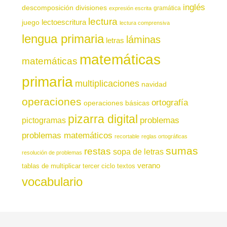
inglés
descomposición
divisiones
gramática
expresión escrita
lectura
juego
lectoescritura
lectura comprensiva
lengua primaria
láminas
letras
matemáticas
matemáticas
primaria
multiplicaciones
navidad
operaciones
ortografía
operaciones básicas
pizarra digital
pictogramas
problemas
problemas matemáticos
recortable
reglas ortográficas
sumas
restas
sopa de letras
resolución de problemas
verano
tablas de multiplicar
tercer ciclo
textos
vocabulario